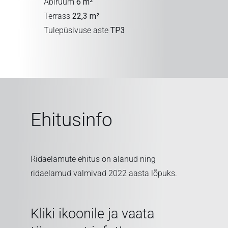
Abiruum
6 m²
Terrass
22,3 m²
Tulepüsivuse aste
TP3
Ehitusinfo
Ridaelamute ehitus on alanud ning
ridaelamud valmivad 2022 aasta lõpuks.
Kliki ikoonile ja vaata