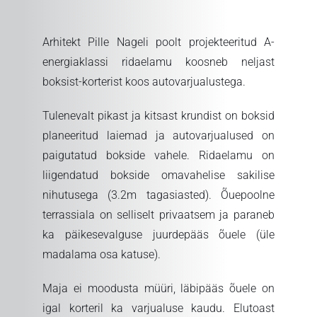
Arhitekt Pille Nageli poolt projekteeritud A-
energiaklassi ridaelamu koosneb neljast
boksist-korterist koos autovarjualustega.
Tulenevalt pikast ja kitsast krundist on boksid
planeeritud laiemad ja autovarjualused on
paigutatud bokside vahele. Ridaelamu on
liigendatud bokside omavahelise sakilise
nihutusega (3.2m tagasiasted). Õuepoolne
terrassiala on selliselt privaatsem ja paraneb
ka päikesevalguse juurdepääs õuele (üle
madalama osa katuse).
Maja ei moodusta müüri, läbipääs õuele on
igal korteril ka varjualuse kaudu. Elutoast