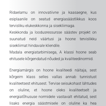
Ridaelamu on innovatiivne ja kaasaegne, kus
esiplaanile on seatud energiasäästlikkus koos
tervisliku elukeskkonna ja sisekliimaga.
Keskkonda ja loodusressursse säästev projekt on
suunatud neid väärtusi ja hoone tervislikku
sisekliimat hindavale kliendile.
Madala energiatarbimisega, A klassi hoone seab
ehitusele kõrgendatud nõuded ja kvaliteedinormid.
Energiamärgis on hoone kvaliteedi näitaja, sest
kõrgeim klass selles vallas annab tunnistust
kvaliteetsest ehitusest. Tervise seisukohast lähtudes
on oluline, et hoone oleks kvaliteetselt ja
energiatõhususe normidele vastavalt ehitatud, sest
lisaks energia säästmisele on oluline ka hea