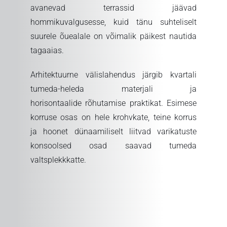
avanevad terrassid jäävad
hommikuvalgusesse, kuid tänu suhteliselt
suurele õuealale on võimalik päikest nautida
tagaaias.
Arhitektuurne välislahendus järgib kvartali
tumeda-heleda materjali ja
horisontaalide rõhutamise praktikat. Esimese
korruse osas on hele krohvkate, teine korrus
ja hoonet dünaamiliselt liitvad varikatuste
konsoolsed osad saavad tumeda
valtsplekkkatte.