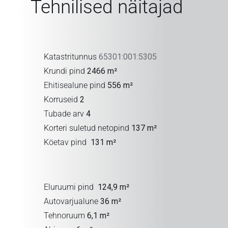
Tehnilised näitajad
Katastritunnus
65301:001:5305
Krundi pind
2466 m²
Ehitisealune pind
556 m²
Korruseid
2
Tubade arv
4
Korteri suletud netopind
137 m²
Köetav pind
131 m²
Eluruumi pind
124,9 m²
Autovarjualune
36 m²
Tehnoruum
6,1 m²