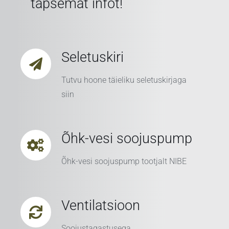
täpsemat infot!
Seletuskiri
Tutvu hoone täieliku seletuskirjaga
siin
Õhk-vesi soojuspump
Õhk-vesi soojuspump tootjalt NIBE
Ventilatsioon
Soojustagastusega