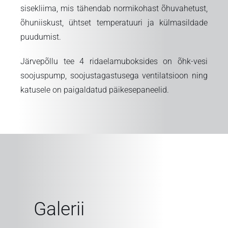
sisekliima, mis tähendab normikohast õhuvahetust,
õhuniiskust, ühtset temperatuuri ja külmasildade
puudumist.
Järvepõllu tee 4 ridaelamuboksides on õhk-vesi
soojuspump, soojustagastusega ventilatsioon ning
katusele on paigaldatud päikesepaneelid.
Galerii