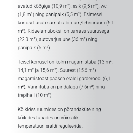
avatud köögiga (10,9 m²), esik (9,5 m²), wc
(1,8 m²) ning panipaik (5,5 m²). Esimesel
korrusel asub samuti abiruum/tehnoruum (6,1
m²). Ridaelamuboksil on terrrass suurusega
(22,3 m²), autovarjualune (36 m²) ning
panipaik (6 m²).
Teisel korrusel on kolm magamistuba (13 m²,
14,1 m² ja 15,6 m²). Suurest (15,6 m²)
magamistoast pääseb eraldi garderoobi (6,1
m²). Vannituba on pindalaga (7,6m²) ning
trepihall (10 m²).
Kõikides ruumides on põrandaküte ning
kõikides tubades on võimalik
temperatuuri eraldi reguleerida.